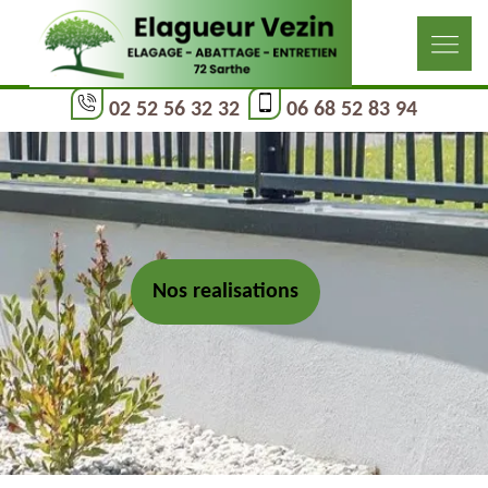
02 52 56 32 32
06 68 52 83 94
Nos realisations