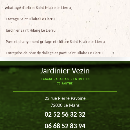
Abattage d'arbres Saint Hilaire Le Lierru
Etetage Saint Hilaire Le Lierru
Jardinier Saint Hilaire Le Lierru
Pose et changement grillage et clôture Saint Hilaire Le Lierru
Entreprise de pose de dallage et pavé Saint Hilaire Le Lierru
Jardinier Vezin
ELAGAGE - ABATTAGE - ENTRETIEN
72 SARTHE
23 rue Pierre Pavoine
72000 Le Mans
02 52 56 32 32
06 68 52 83 94