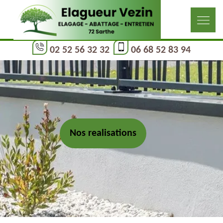
02 52 56 32 32
06 68 52 83 94
Nos realisations