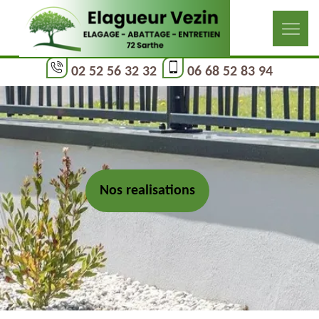
02 52 56 32 32
06 68 52 83 94
Nos realisations