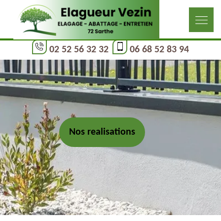
02 52 56 32 32
06 68 52 83 94
Nos realisations