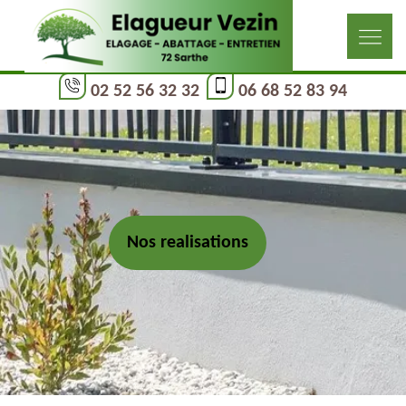
02 52 56 32 32
06 68 52 83 94
Nos realisations