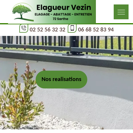
02 52 56 32 32
06 68 52 83 94
Nos realisations