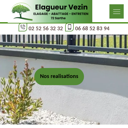
02 52 56 32 32
06 68 52 83 94
Nos realisations