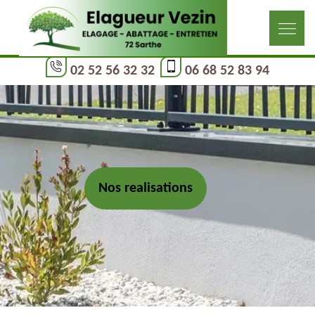
02 52 56 32 32
06 68 52 83 94
Nos realisations