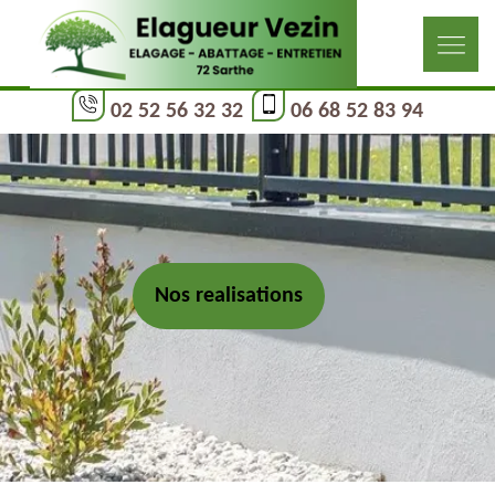
02 52 56 32 32
06 68 52 83 94
Nos realisations