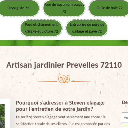
Pose de gazon en rouleau
Paysagiste 72
Taille de haie 72
72
Pose et changement
Entreprise de pose de
grillage et clôture 72
dallage et pavé 72
Artisan jardinier Prevelles 72110
De
Pourquoi s’adresser à Steven elagage
pour l’entretien de votre jardin?
La société Steven elagage veut seulement une chose : la
satisfaction totale de ses clients. Elle est composée par des