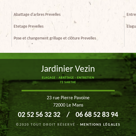
Abattage d'arbres Prevelles
Entre
Etetage Prevelles
Elagu
Pose et changement grillage et clôture Prevelles
Jardinier Vezin
ELAGAGE - ABATTAGE - ENTRETIEN
72 SARTHE
23 rue Pierre Pavoine
72000 Le Mans
02 52 56 32 32
/
06 68 52 83 94
©2020 TOUT DROIT RÉSERVÉ -
MENTIONS LÉGALES