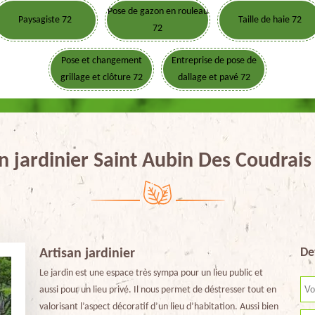
Pose de gazon en rouleau
Paysagiste 72
Taille de haie 72
72
Pose et changement
Entreprise de pose de
grillage et clôture 72
dallage et pavé 72
n jardinier Saint Aubin Des Coudrai
De
Artisan jardinier
Le jardin est une espace très sympa pour un lieu public et
aussi pour un lieu privé. Il nous permet de déstresser tout en
valorisant l’aspect décoratif d’un lieu d’habitation. Aussi bien