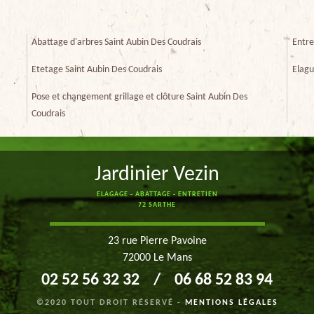
Abattage d'arbres Saint Aubin Des Coudrais
Entre
Etetage Saint Aubin Des Coudrais
Elagu
Pose et changement grillage et clôture Saint Aubin Des
Coudrais
Jardinier Vezin
ELAGAGE - ABATTAGE - ENTRETIEN
72 SARTHE
23 rue Pierre Pavoine
72000 Le Mans
02 52 56 32 32
/
06 68 52 83 94
©2020 TOUT DROIT RÉSERVÉ -
MENTIONS LÉGALES