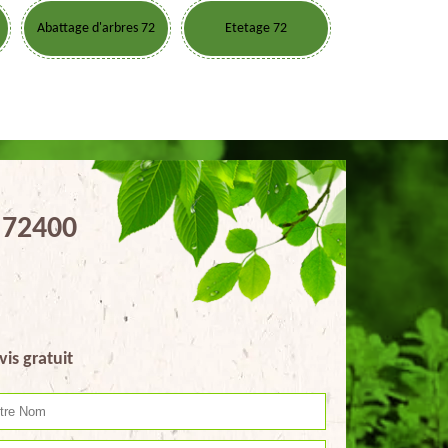
Abattage d'arbres 72
Etetage 72
s 72400
vis gratuit