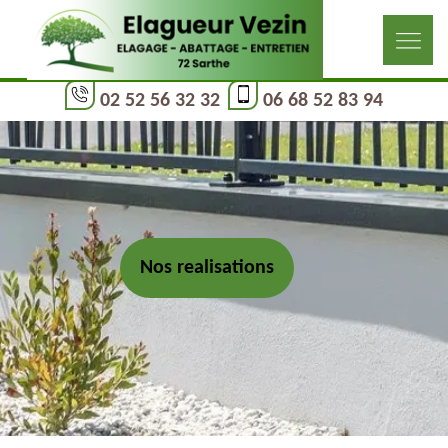
02 52 56 32 32
06 68 52 83 94
Nos realisations