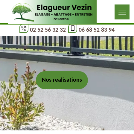
02 52 56 32 32
06 68 52 83 94
Nos realisations