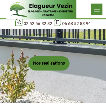
02 52 56 32 32
06 68 52 83 94
Nos realisations