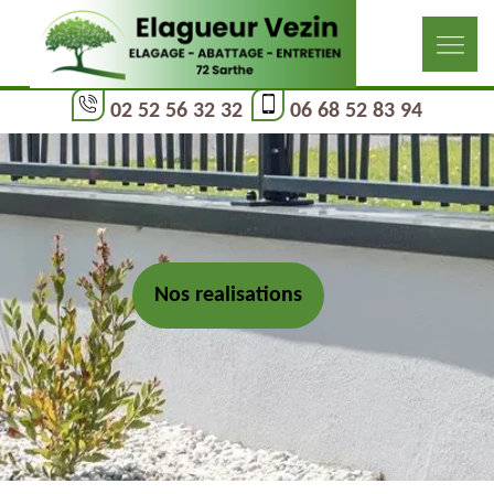
02 52 56 32 32
06 68 52 83 94
Nos realisations