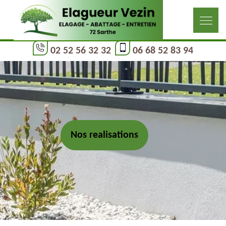
02 52 56 32 32
06 68 52 83 94
Nos realisations