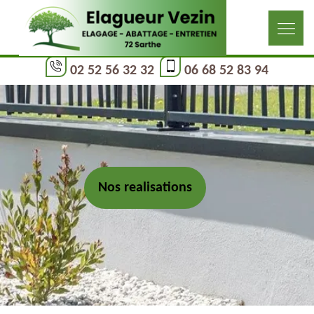
02 52 56 32 32
06 68 52 83 94
Nos realisations