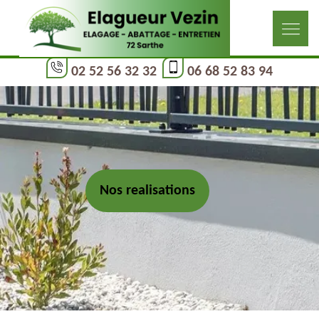
02 52 56 32 32
06 68 52 83 94
Nos realisations