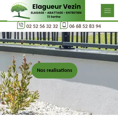
02 52 56 32 32
06 68 52 83 94
Nos realisations