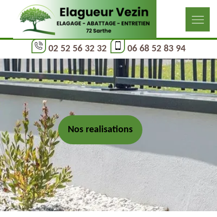
02 52 56 32 32
06 68 52 83 94
Nos realisations