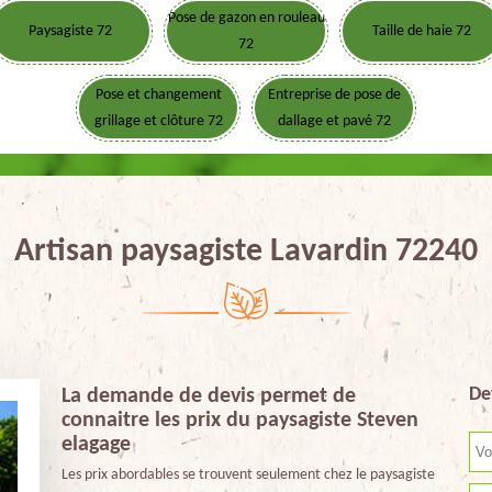
Pose de gazon en rouleau
Paysagiste 72
Taille de haie 72
72
Pose et changement
Entreprise de pose de
grillage et clôture 72
dallage et pavé 72
Artisan paysagiste Lavardin 72240
De
La demande de devis permet de
connaitre les prix du paysagiste Steven
elagage
Les prix abordables se trouvent seulement chez le paysagiste