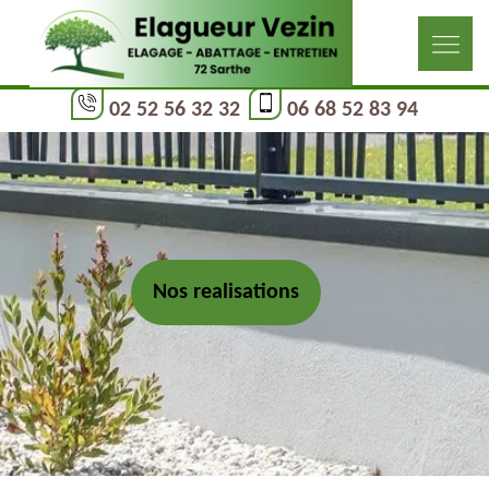
02 52 56 32 32
06 68 52 83 94
Nos realisations