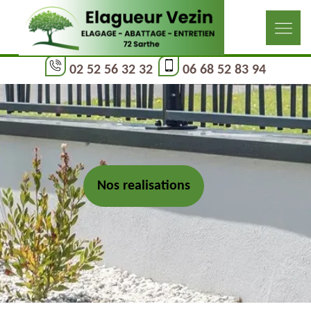
02 52 56 32 32
06 68 52 83 94
Nos realisations