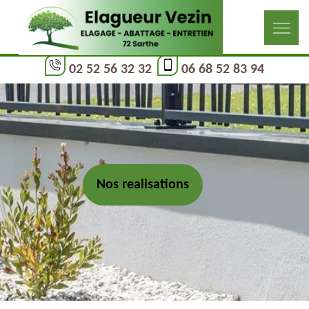
02 52 56 32 32
06 68 52 83 94
Nos realisations