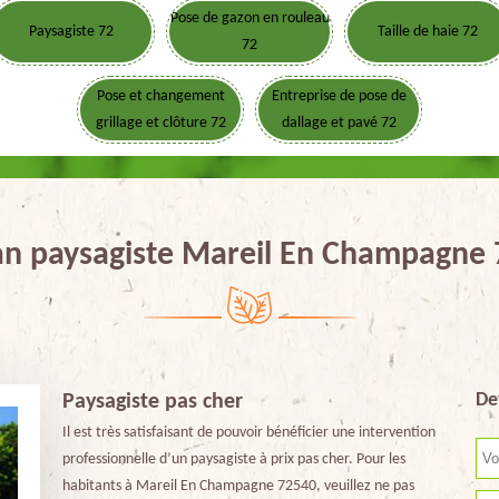
Pose de gazon en rouleau
Paysagiste 72
Taille de haie 72
72
Pose et changement
Entreprise de pose de
grillage et clôture 72
dallage et pavé 72
an paysagiste Mareil En Champagne
De
Paysagiste pas cher
Il est très satisfaisant de pouvoir bénéficier une intervention
professionnelle d’un paysagiste à prix pas cher. Pour les
habitants à Mareil En Champagne 72540, veuillez ne pas