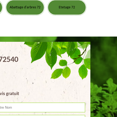
Abattage d'arbres 72
Etetage 72
 72540
vis gratuit