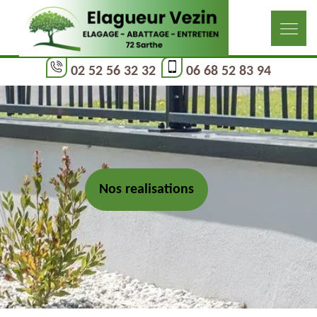
02 52 56 32 32
06 68 52 83 94
Nos realisations