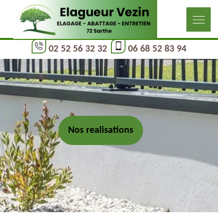
02 52 56 32 32
06 68 52 83 94
Nos realisations