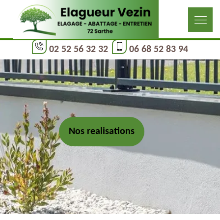
02 52 56 32 32
06 68 52 83 94
Nos realisations