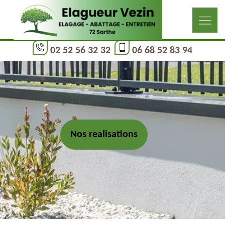
02 52 56 32 32
06 68 52 83 94
Nos realisations