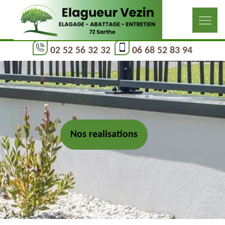
02 52 56 32 32
06 68 52 83 94
Nos realisations