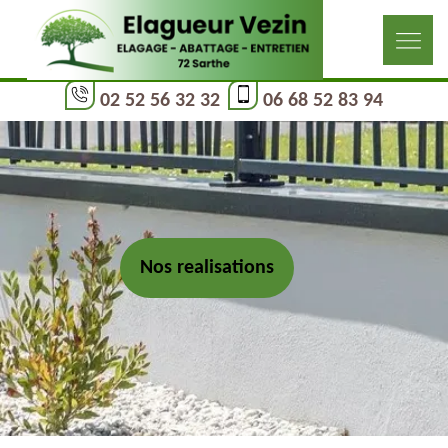
02 52 56 32 32
06 68 52 83 94
Nos realisations