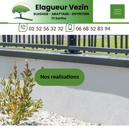
02 52 56 32 32
06 68 52 83 94
Nos realisations