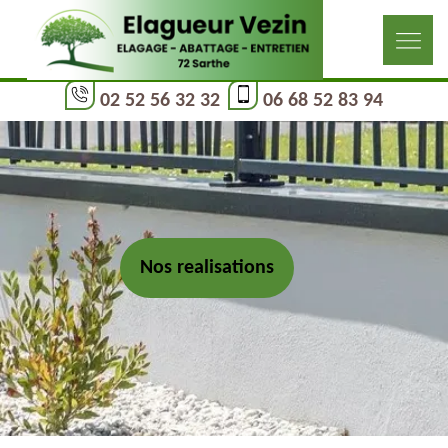
02 52 56 32 32
06 68 52 83 94
Nos realisations