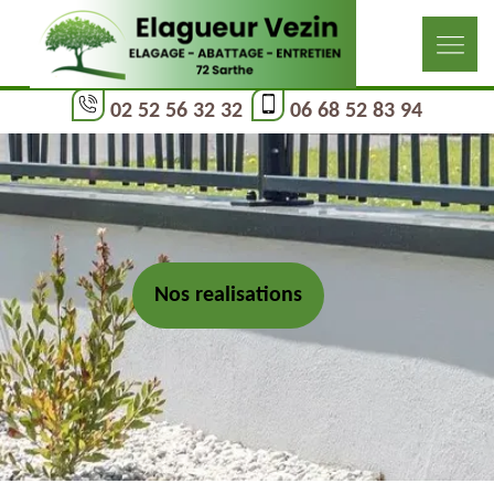
02 52 56 32 32
06 68 52 83 94
Nos realisations