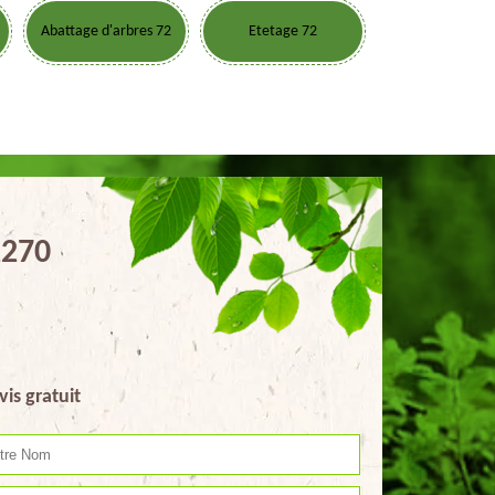
Abattage d'arbres 72
Etetage 72
2270
vis gratuit