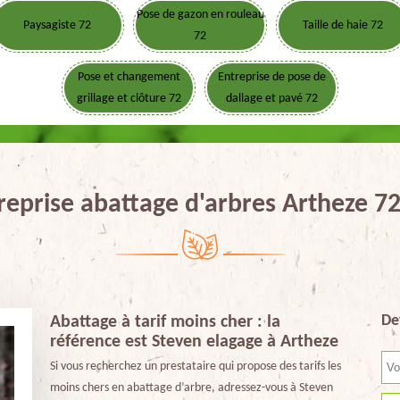
Pose de gazon en rouleau
Paysagiste 72
Taille de haie 72
72
Pose et changement
Entreprise de pose de
grillage et clôture 72
dallage et pavé 72
reprise abattage d'arbres Artheze 7
De
Abattage à tarif moins cher : la
référence est Steven elagage à Artheze
Si vous recherchez un prestataire qui propose des tarifs les
moins chers en abattage d’arbre, adressez-vous à Steven