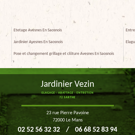
Etetage Avesnes En Saosnois
Entre
Jardinier Avesnes En Saosnois
Elagu
Pose et changement grillage et clôture Avesnes En Saosnois
Jardinier Vezin
ELAGAGE - ABATTAGE - ENTRETIEN
72 SARTHE
23 rue Pierre Pavoine
72000 Le Mans
02 52 56 32 32
/
06 68 52 83 94