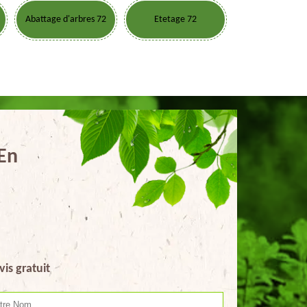
Abattage d'arbres 72
Etetage 72
 En
vis gratuit