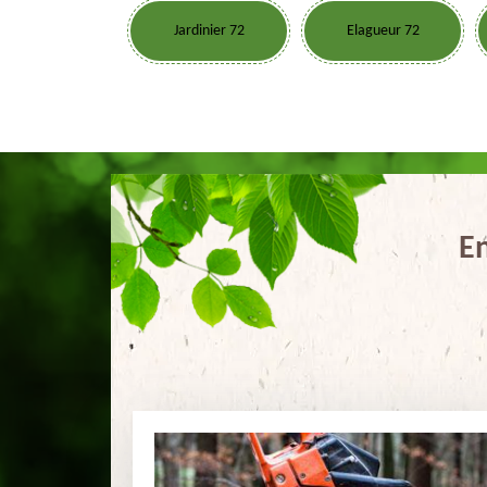
Jardinier 72
Elagueur 72
En