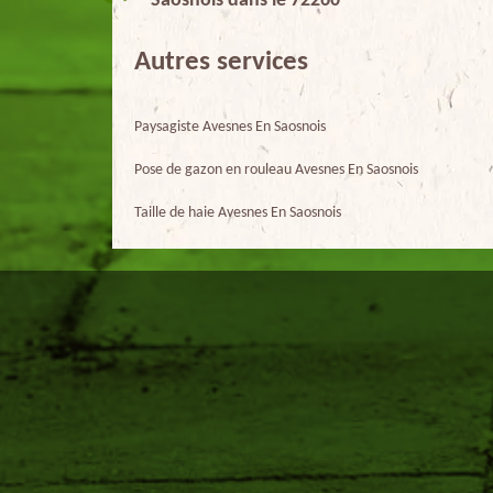
Saosnois dans le 72260
Autres services
Paysagiste Avesnes En Saosnois
Pose de gazon en rouleau Avesnes En Saosnois
Taille de haie Avesnes En Saosnois