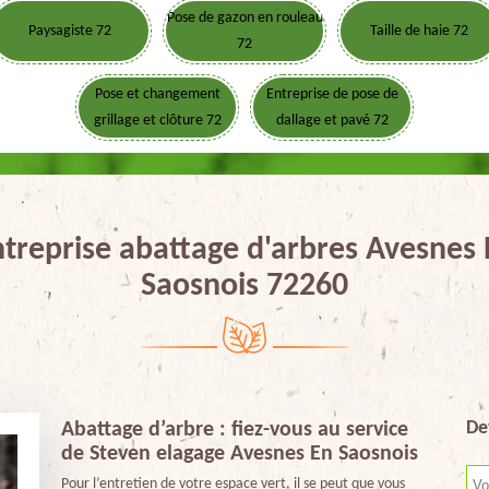
Pose de gazon en rouleau
Paysagiste 72
Taille de haie 72
72
Pose et changement
Entreprise de pose de
grillage et clôture 72
dallage et pavé 72
treprise abattage d'arbres Avesnes
Saosnois 72260
De
Abattage d’arbre : fiez-vous au service
de Steven elagage Avesnes En Saosnois
Pour l’entretien de votre espace vert, il se peut que vous