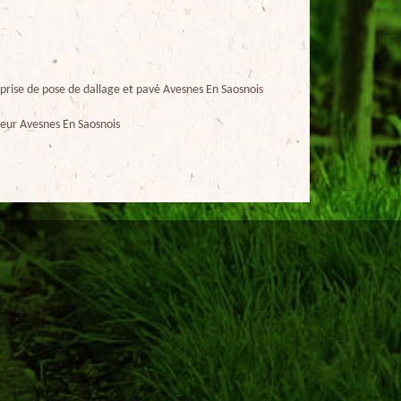
prise de pose de dallage et pavé Avesnes En Saosnois
eur Avesnes En Saosnois