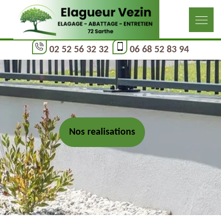
02 52 56 32 32
06 68 52 83 94
Nos realisations