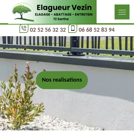
02 52 56 32 32
06 68 52 83 94
Nos realisations