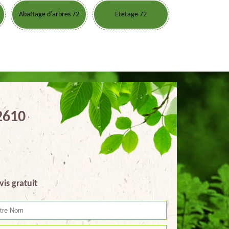
Abattage d'arbres 72
Etetage 72
2610
vis gratuit