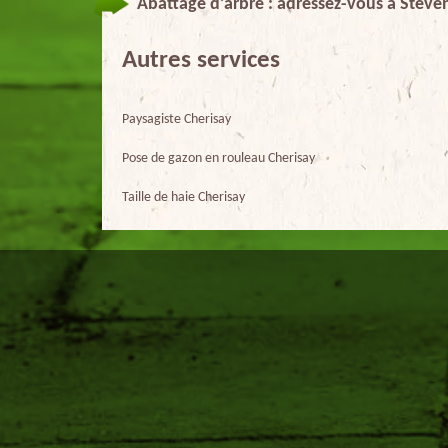
Abattage d’arbre : adressez-vous à Steve
Autres services
Paysagiste Cherisay
Pose de gazon en rouleau Cherisay
Taille de haie Cherisay