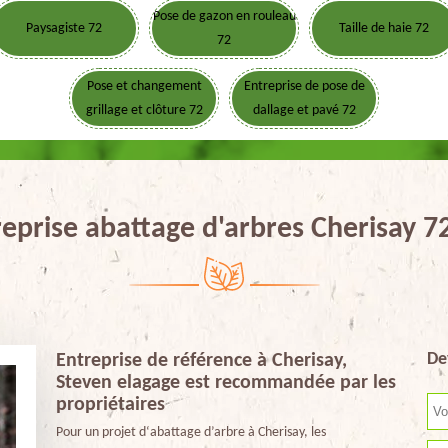
Pose de gazon en rouleau
Paysagiste 72
Taille de haie 72
72
Pose et changement
Entreprise de pose de
grillage et clôture 72
dallage et pavé 72
reprise abattage d'arbres Cherisay 7
De
Entreprise de référence à Cherisay,
Steven elagage est recommandée par les
propriétaires
Pour un projet d‘abattage d’arbre à Cherisay, les