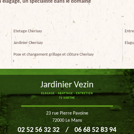
n elagage, un spécialiste dans le domaine
Etetage Cherisay
Entre
Jardinier Cherisay
Elagu
Pose et changement grillage et clôture Cherisay
Jardinier Vezin
ELAGAGE - ABATTAGE - ENTRETIEN
72 SARTHE
23 rue Pierre Pavoine
72000 Le Mans
02 52 56 32 32
/
06 68 52 83 94