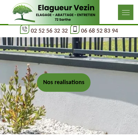
02 52 56 32 32
06 68 52 83 94
Nos realisations