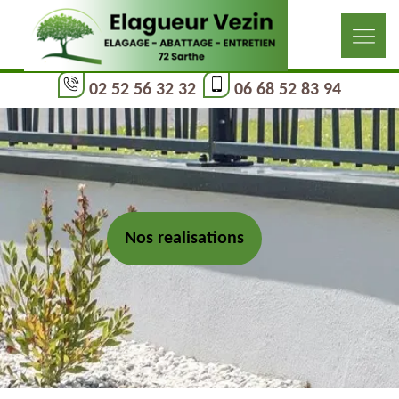
02 52 56 32 32
06 68 52 83 94
Nos realisations