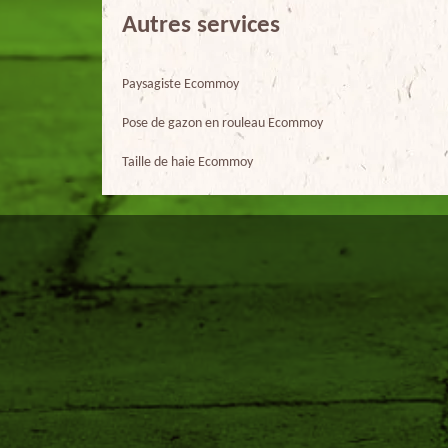
Autres services
Paysagiste Ecommoy
Pose de gazon en rouleau Ecommoy
Taille de haie Ecommoy