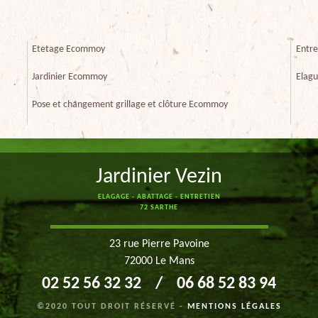
Etetage Ecommoy
Entre
Jardinier Ecommoy
Elag
Pose et changement grillage et clôture Ecommoy
Jardinier Vezin
ELAGAGE - ABATTAGE - ENTRETIEN
72 SARTHE
23 rue Pierre Pavoine
72000 Le Mans
02 52 56 32 32
/
06 68 52 83 94
©2020 TOUT DROIT RÉSERVÉ -
MENTIONS LÉGALES