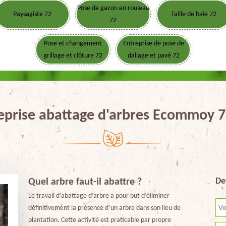
Pose de gazon en rouleau
Paysagiste 72
Taille de haie 72
72
Pose et changement
Entreprise de pose de
grillage et clôture 72
dallage et pavé 72
eprise abattage d'arbres Ecommoy 
De
Quel arbre faut-il abattre ?
Le travail d’abattage d’arbre a pour but d’éliminer
définitivement la présence d’un arbre dans son lieu de
plantation. Cette activité est praticable par propre