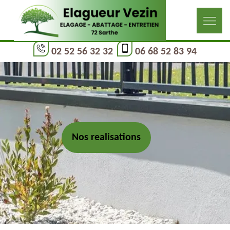
02 52 56 32 32
06 68 52 83 94
Nos realisations