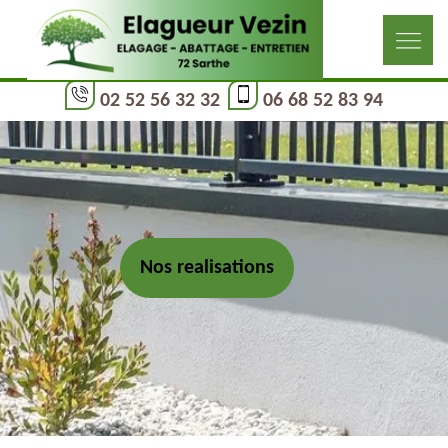
02 52 56 32 32
06 68 52 83 94
Nos realisations