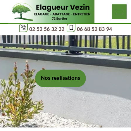
02 52 56 32 32
06 68 52 83 94
Nos realisations