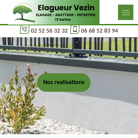
02 52 56 32 32
06 68 52 83 94
Nos realisations