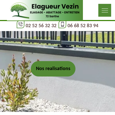
02 52 56 32 32
06 68 52 83 94
Nos realisations