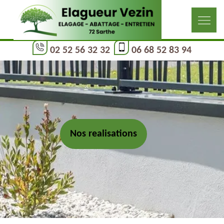
02 52 56 32 32
06 68 52 83 94
Nos realisations