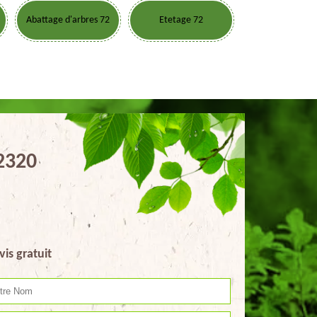
Abattage d'arbres 72
Etetage 72
72320
vis gratuit