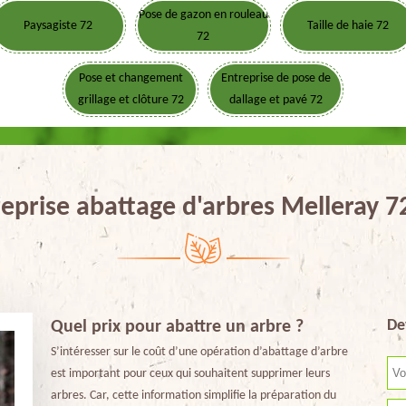
Pose de gazon en rouleau
Paysagiste 72
Taille de haie 72
72
Pose et changement
Entreprise de pose de
grillage et clôture 72
dallage et pavé 72
eprise abattage d'arbres Melleray 
De
Quel prix pour abattre un arbre ?
S’intéresser sur le coût d’une opération d’abattage d’arbre
est important pour ceux qui souhaitent supprimer leurs
arbres. Car, cette information simplifie la préparation du