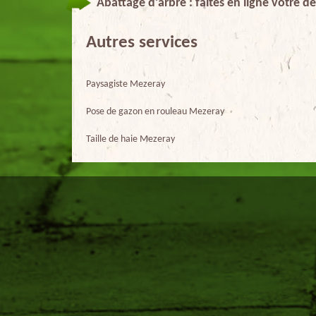
Abattage d’arbre : faites en ligne votre 
Autres services
Paysagiste Mezeray
Pose de gazon en rouleau Mezeray
Taille de haie Mezeray