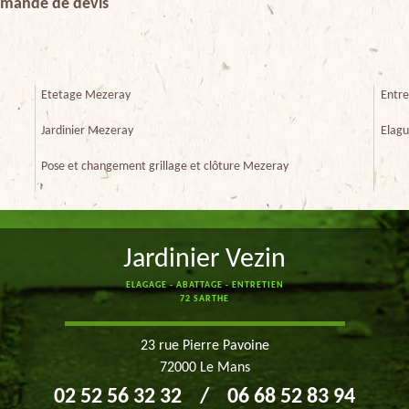
demande de devis
Etetage Mezeray
Entre
Jardinier Mezeray
Elag
Pose et changement grillage et clôture Mezeray
Jardinier Vezin
ELAGAGE - ABATTAGE - ENTRETIEN
72 SARTHE
23 rue Pierre Pavoine
72000 Le Mans
02 52 56 32 32
/
06 68 52 83 94