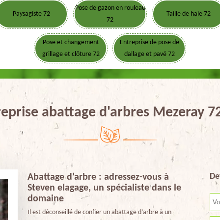
Pose de gazon en rouleau
Paysagiste 72
Taille de haie 72
72
Pose et changement
Entreprise de pose de
grillage et clôture 72
dallage et pavé 72
reprise abattage d'arbres Mezeray 7
De
Abattage d’arbre : adressez-vous à
Steven elagage, un spécialiste dans le
domaine
Il est déconseillé de confier un abattage d’arbre à un