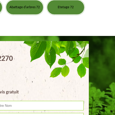
Abattage d'arbres 72
Etetage 72
2270
vis gratuit