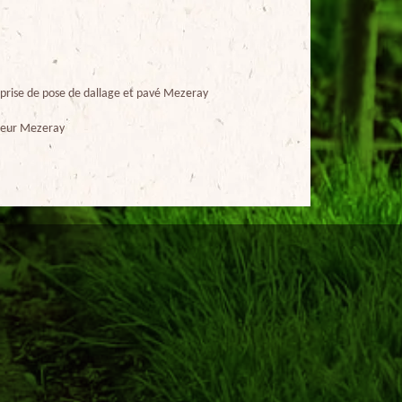
prise de pose de dallage et pavé Mezeray
ueur Mezeray